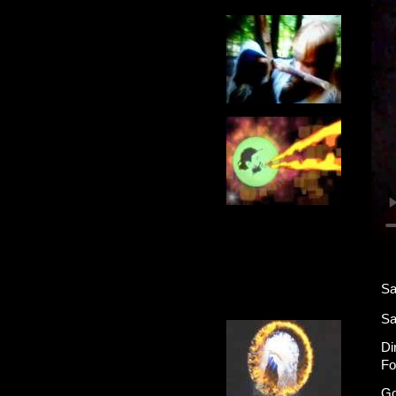
Sa
Sa
Di
Fo
Go