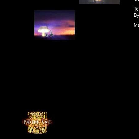
To
By
Ma