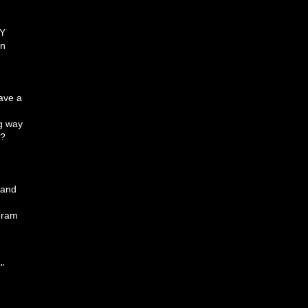
CY
en
have a
ng way
g?
r and
agram
"