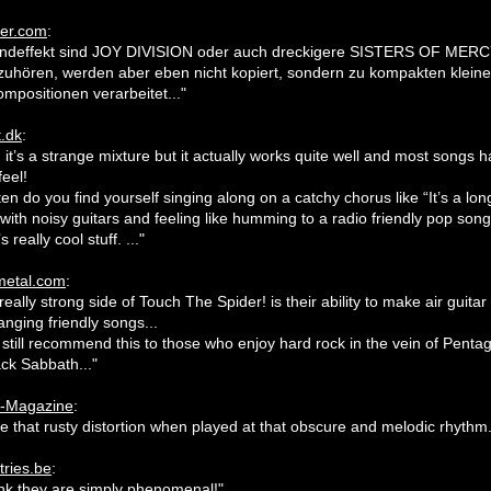
er.com
:
 Endeffekt sind JOY DIVISION oder auch dreckigere SISTERS OF MER
uhören, werden aber eben nicht kopiert, sondern zu kompakten klein
mpositionen verarbeitet..."
.dk
:
s, it’s a strange mixture but it actually works quite well and most songs 
feel!
en do you find yourself singing along on a catchy chorus like “It’s a lo
” with noisy guitars and feeling like humming to a radio friendly pop son
s really cool stuff. ..."
etal.com
:
 really strong side of Touch The Spider! is their ability to make air guita
nging friendly songs...
 still recommend this to those who enjoy hard rock in the vein of Pent
ck Sabbath..."
c-Magazine
:
love that rusty distortion when played at that obscure and melodic rhythm.
ries.be
:
think they are simply phenomenal!"