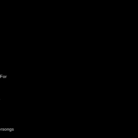
 For
r
n
lersongs