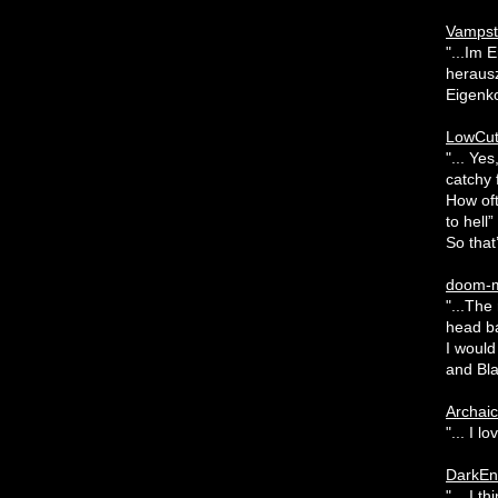
Vampst
"...Im
herausz
Eigenko
LowCut
"... Ye
catchy 
How oft
to hell
So that’
doom-m
"...The
head ba
I would
and Bla
Archai
"... I 
DarkEnt
"... I 