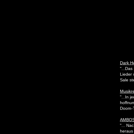
Dark
H
"...Das
Lieder 
Sale st
Musikr
"...In 
hoffnun
Doom-T
AMBO
"... Na
heraus 