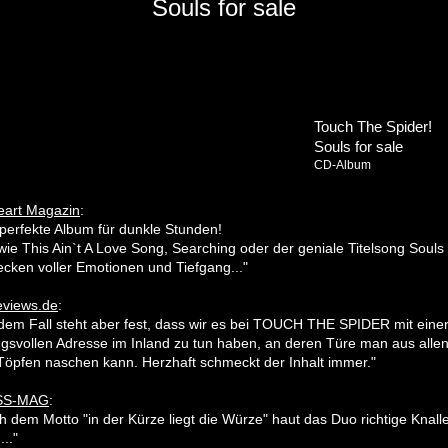
Souls for sale
Touch The Spider!
Souls for sale
CD-Album
eart Magazin
:
 perfekte Album für dunkle Stunden!
wie This Ain`t A Love Song, Searching oder der geniale Titelsong Souls
ecken voller Emotionen und Tiefgang..."
eviews.de
:
jedem Fall steht aber fest, dass wir es bei TOUCH THE SPIDER mit eine
gsvollen Adresse im Inland zu tun haben, an deren Türe man aus alle
öpfen naschen kann. Herzhaft schmeckt der Inhalt immer."
SS-MAG
:
ch dem Motto "in der Kürze liegt die Würze" haut das Duo richtige Knal
..."